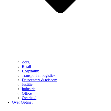
Zorg
Retail
Hospitality
Transport en logistiek
Datacenters & telecom
Justitie
Industrie
Office
Overheid
Over Optinet