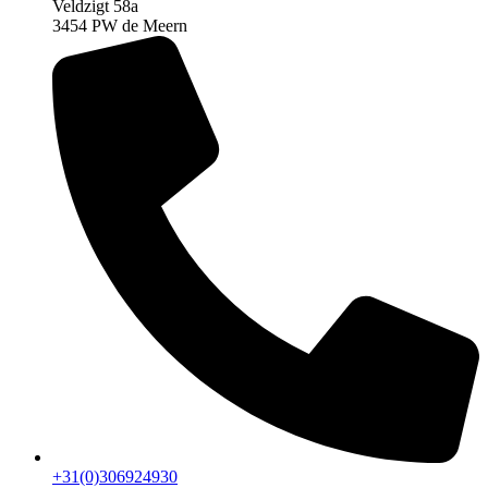
Veldzigt 58a
3454 PW de Meern
+31(0)306924930