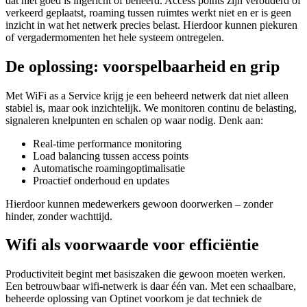
dat niet goed is ingericht of beheerd. Access points zijn verouderd of
verkeerd geplaatst, roaming tussen ruimtes werkt niet en er is geen
inzicht in wat het netwerk precies belast. Hierdoor kunnen piekuren
of vergadermomenten het hele systeem ontregelen.
De oplossing: voorspelbaarheid en grip
Met WiFi as a Service krijg je een beheerd netwerk dat niet alleen
stabiel is, maar ook inzichtelijk. We monitoren continu de belasting,
signaleren knelpunten en schalen op waar nodig. Denk aan:
Real-time performance monitoring
Load balancing tussen access points
Automatische roamingoptimalisatie
Proactief onderhoud en updates
Hierdoor kunnen medewerkers gewoon doorwerken – zonder
hinder, zonder wachttijd.
Wifi als voorwaarde voor efficiëntie
Productiviteit begint met basiszaken die gewoon moeten werken.
Een betrouwbaar wifi-netwerk is daar één van. Met een schaalbare,
beheerde oplossing van Optinet voorkom je dat techniek de